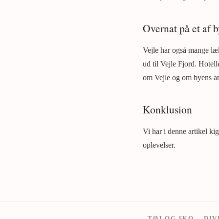
Overnat på et af b
Vejle har også mange læk
ud til Vejle Fjord. Hotell
om Vejle og om byens a
Konklusion
Vi har i denne artikel ki
oplevelser.
TØJ OG SKO
DIV