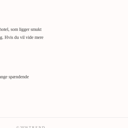
 hotel, som ligger smukt
rag. Hvis du vil vide mere
å mange spændende
© 2026 T R E N D