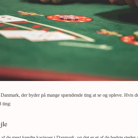
i Danmark, der byder på mange spændende ting at se og opleve. Hvis du
 ting:
jle
af de mest kendte kasinoer i Danmark, og det er et af de bedste steder a