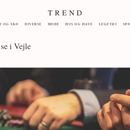
T R E N D
J OG SKO
DIVERSE
MODE
HUS OG HAVE
LEGETØJ
SP
 se i Vejle