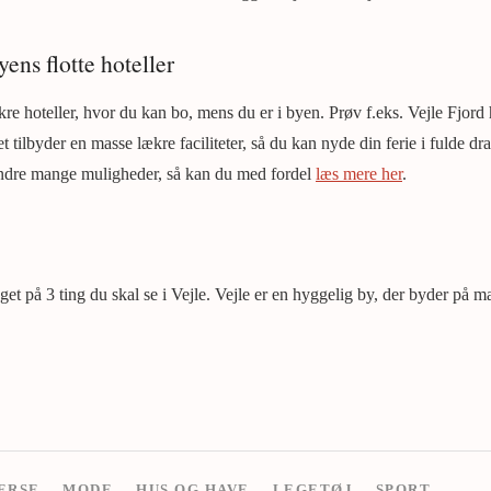
yens flotte hoteller
re hoteller, hvor du kan bo, mens du er i byen. Prøv f.eks. Vejle Fjord
et tilbyder en masse lækre faciliteter, så du kan nyde din ferie i fulde d
ndre mange muligheder, så kan du med fordel
læs mere her
.
gget på 3 ting du skal se i Vejle. Vejle er en hyggelig by, der byder p
ERSE
MODE
HUS OG HAVE
LEGETØJ
SPORT