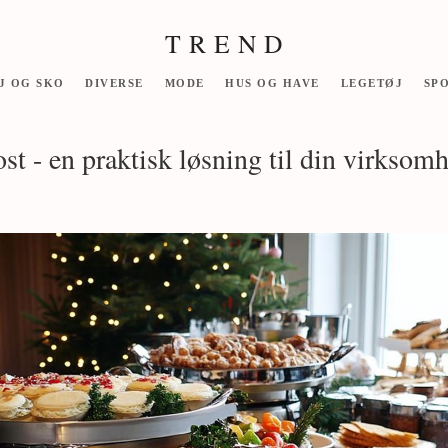
T R E N D
J OG SKO
DIVERSE
MODE
HUS OG HAVE
LEGETØJ
SP
st - en praktisk løsning til din virksom