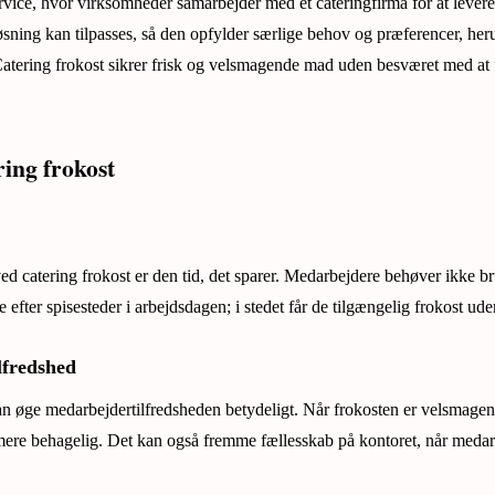
rvice, hvor virksomheder samarbejder med et cateringfirma for at levere 
ning kan tilpasses, så den opfylder særlige behov og præferencer, heru
atering frokost sikrer frisk og velsmagende mad uden besværet med at 
ring frokost
ved catering frokost er den tid, det sparer. Medarbejdere behøver ikke br
efter spisesteder i arbejdsdagen; i stedet får de tilgængelig frokost ud
lfredshed
n øge medarbejdertilfredsheden betydeligt. Når frokosten er velsmagend
 mere behagelig. Det kan også fremme fællesskab på kontoret, når meda