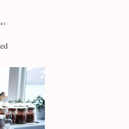
ORT
hed