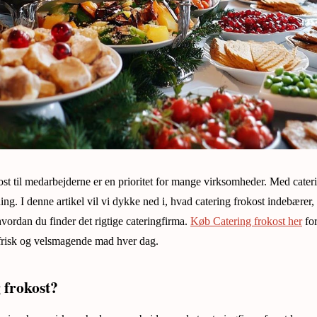
ost til medarbejderne er en prioritet for mange virksomheder. Med cateri
ning. I denne artikel vil vi dykke ned i, hvad catering frokost indebærer
 hvordan du finder det rigtige cateringfirma.
Køb Catering frokost her
for
 frisk og velsmagende mad hver dag.
 frokost?