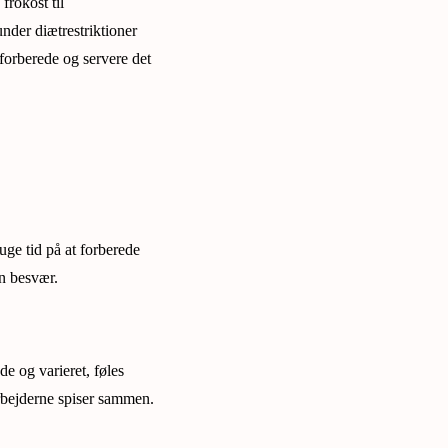
frokost til
nder diætrestriktioner
forberede og servere det
uge tid på at forberede
en besvær.
e og varieret, føles
rbejderne spiser sammen.