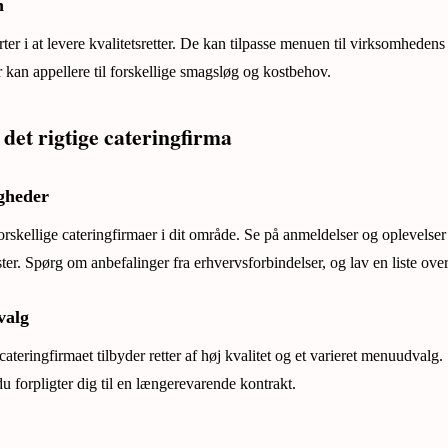
n
ter i at levere kvalitetsretter. De kan tilpasse menuen til virksomheden
der kan appellere til forskellige smagsløg og kostbehov.
det rigtige cateringfirma
gheder
orskellige cateringfirmaer i dit område. Se på anmeldelser og oplevelser
ster. Spørg om anbefalinger fra erhvervsforbindelser, og lav en liste over
valg
at cateringfirmaet tilbyder retter af høj kvalitet og et varieret menuudva
du forpligter dig til en længerevarende kontrakt.