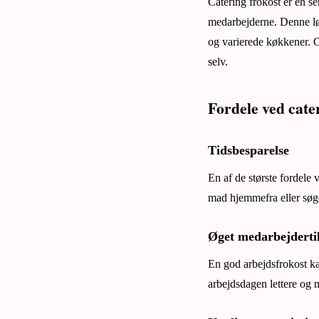
Catering frokost er en se
medarbejderne. Denne løs
og varierede køkkener. C
selv.
Fordele ved cate
Tidsbesparelse
En af de største fordele 
mad hjemmefra eller søge 
Øget medarbejderti
En god arbejdsfrokost ka
arbejdsdagen lettere og