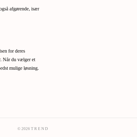
 også afgørende, især
lsen for deres
r. Når du vælger et
 bedst mulige løsning.
© 2026 T R E N D