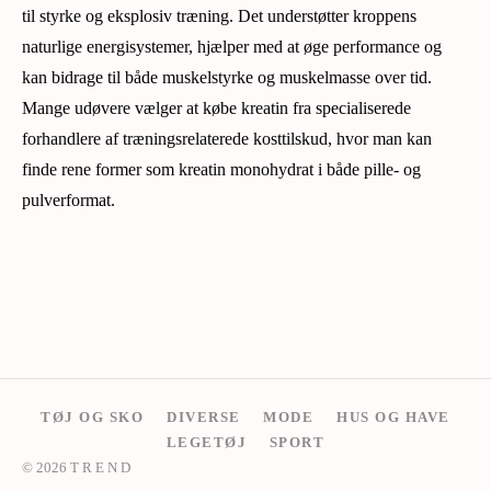
til styrke og eksplosiv træning. Det understøtter kroppens
naturlige energisystemer, hjælper med at øge performance og
kan bidrage til både muskelstyrke og muskelmasse over tid.
Mange udøvere vælger at købe kreatin fra specialiserede
forhandlere af træningsrelaterede kosttilskud, hvor man kan
finde rene former som kreatin monohydrat i både pille- og
pulverformat.
TØJ OG SKO
DIVERSE
MODE
HUS OG HAVE
LEGETØJ
SPORT
© 2026 T R E N D