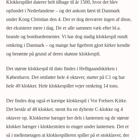
Klokkespillet daterer helt tilbage til år 1500, hvor det blev
opfundet i Nederlandene – og det ankom først til Danmark
under Kong Christian den 4. Der er dog desværre ingen af disse,
der eksisterer mere i dag. De er alle sammen væk efter bl.a.
brande og bombardementer. Vi har dog stadig klokkespil rundt
omkring i Danmark – og mange har ligefrem gjort kirker kendte
og berømte på grund af deres skønne klokkespil.
Det største klokkespil til dato findes i Helligaandskirken i
København. Det omfatter hele 4 oktaver, starter på C1 og har
hele 49 klokker. Hele klokkespillet vejer omkring 14 tons.
Der findes dog også et kæmpe klokkespil i Vor Frelsers Kirke.
Det består af 48 klokker, stemt fra en dybeste C-klokke og 4
oktaver op. Klokkerne hænger her dels i lanternen og de største
klokker hænger i klokkestolen to etager under lanternen. Det er
så i mellemetagen at klokkespilleren spiller på et stokklaver, der