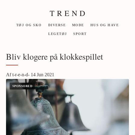
T R E N D
TØJ OG SKO
DIVERSE
MODE
HUS OG HAVE
LEGETØJ
SPORT
Bliv klogere på klokkespillet
Af t-r-e-n-d- 14 Jun 2021