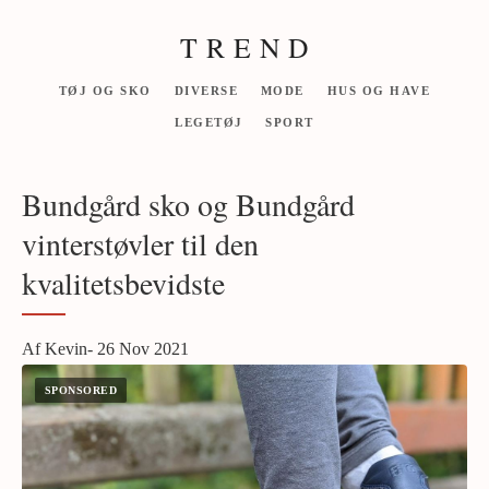
T R E N D
TØJ OG SKO
DIVERSE
MODE
HUS OG HAVE
LEGETØJ
SPORT
Bundgård sko og Bundgård
vinterstøvler til den
kvalitetsbevidste
Af Kevin- 26 Nov 2021