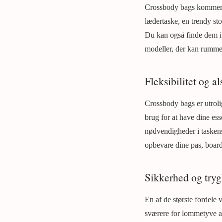
Crossbody bags kommer i 
lædertaske, en trendy sto
Du kan også finde dem i fo
modeller, der kan rumme
Fleksibilitet og a
Crossbody bags er utrolig
brug for at have dine es
nødvendigheder i taskens
opbevare dine pas, boardi
Sikkerhed og try
En af de største fordele
sværere for lommetyve at