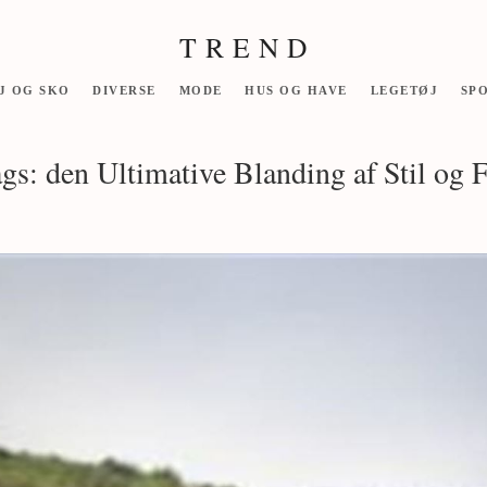
T R E N D
J OG SKO
DIVERSE
MODE
HUS OG HAVE
LEGETØJ
SP
s: den Ultimative Blanding af Stil og F