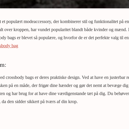
 et populært modeaccessory, der kombinerer stil og funktionalitet på e
alt over kroppen, har vundet popularitet blandt både kvinder og mænd. I
dy bags er blevet så populære, og hvorfor de er det perfekte valg til en
sbody bag
em:
ved crossbody bags er deres praktiske design. Ved at have en justerbar 
ken på en måde, der frigør dine hænder og gør det nemt at bevæge dig fr
arten og har brug for at have dine værdigenstande tæt på dig. Du behøv
, da den sidder sikkert på tværs af din krop.