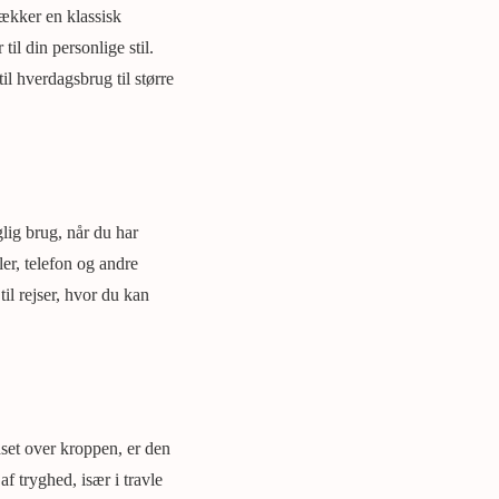
rækker en klassisk
il din personlige stil.
til hverdagsbrug til større
glig brug, når du har
er, telefon og andre
il rejser, hvor du kan
dset over kroppen, er den
f tryghed, især i travle