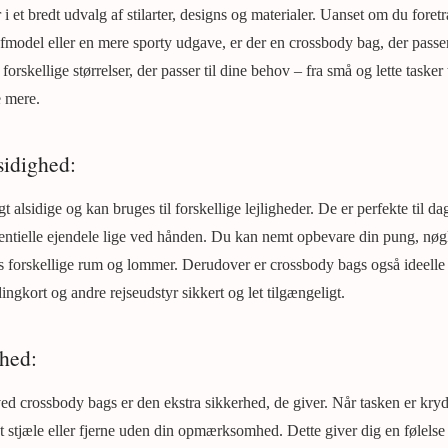
et bredt udvalg af stilarter, designs og materialer. Uanset om du foret
fmodel eller en mere sporty udgave, er der en crossbody bag, der passer t
rskellige størrelser, der passer til dine behov – fra små og lette tasker 
 mere.
lsidighed:
t alsidige og kan bruges til forskellige lejligheder. De er perfekte til da
sentielle ejendele lige ved hånden. Du kan nemt opbevare din pung, nøgl
 forskellige rum og lommer. Derudover er crossbody bags også ideelle t
ngkort og andre rejseudstyr sikkert og let tilgængeligt.
ghed:
 ved crossbody bags er den ekstra sikkerhed, de giver. Når tasken er kry
 stjæle eller fjerne uden din opmærksomhed. Dette giver dig en følelse a