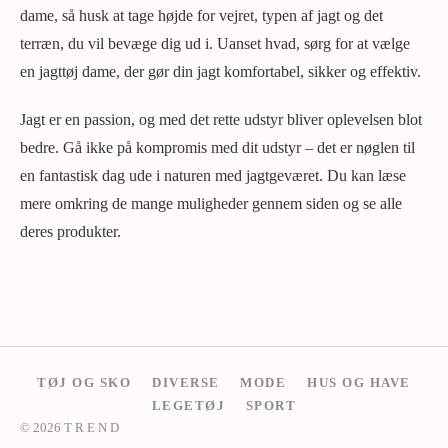
dame, så husk at tage højde for vejret, typen af jagt og det
terræn, du vil bevæge dig ud i. Uanset hvad, sørg for at vælge
en jagttøj dame, der gør din jagt komfortabel, sikker og effektiv.
Jagt er en passion, og med det rette udstyr bliver oplevelsen blot
bedre. Gå ikke på kompromis med dit udstyr – det er nøglen til
en fantastisk dag ude i naturen med jagtgeværet. Du kan læse
mere omkring de mange muligheder gennem siden og se alle
deres produkter.
TØJ OG SKO
DIVERSE
MODE
HUS OG HAVE
LEGETØJ
SPORT
© 2026 T R E N D