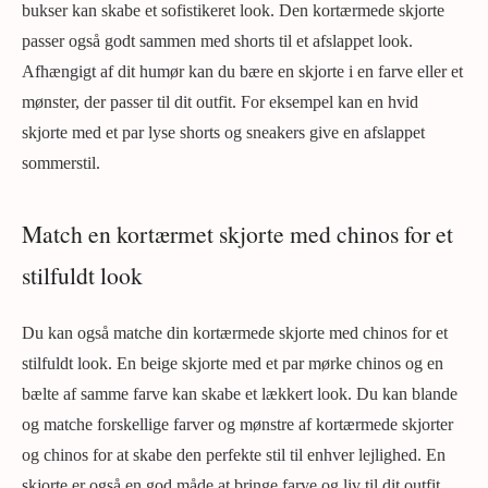
bukser kan skabe et sofistikeret look. Den kortærmede skjorte
passer også godt sammen med shorts til et afslappet look.
Afhængigt af dit humør kan du bære en skjorte i en farve eller et
mønster, der passer til dit outfit. For eksempel kan en hvid
skjorte med et par lyse shorts og sneakers give en afslappet
sommerstil.
Match en kortærmet skjorte med chinos for et
stilfuldt look
Du kan også matche din kortærmede skjorte med chinos for et
stilfuldt look. En beige skjorte med et par mørke chinos og en
bælte af samme farve kan skabe et lækkert look. Du kan blande
og matche forskellige farver og mønstre af kortærmede skjorter
og chinos for at skabe den perfekte stil til enhver lejlighed. En
skjorte er også en god måde at bringe farve og liv til dit outfit.