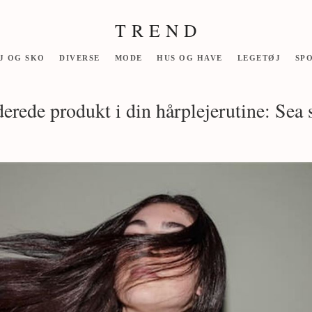
T R E N D
J OG SKO
DIVERSE
MODE
HUS OG HAVE
LEGETØJ
SP
erede produkt i din hårplejerutine: Sea s