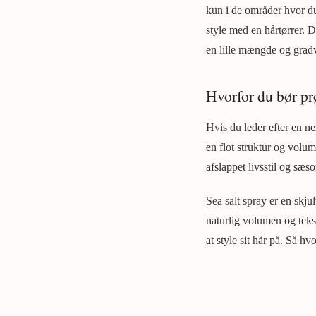
kun i de områder hvor du 
style med en hårtørrer. D
en lille mængde og gradvi
Hvorfor du bør prø
Hvis du leder efter en ne
en flot struktur og volum
afslappet livsstil og sæs
Sea salt spray er en skju
naturlig volumen og tekst
at style sit hår på. Så h