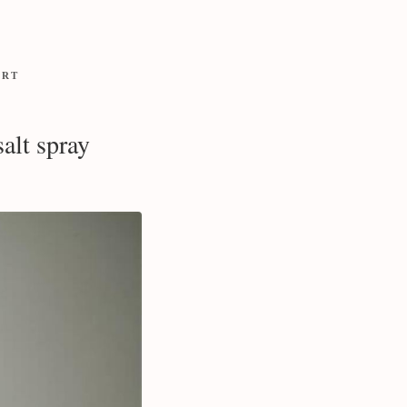
ORT
alt spray