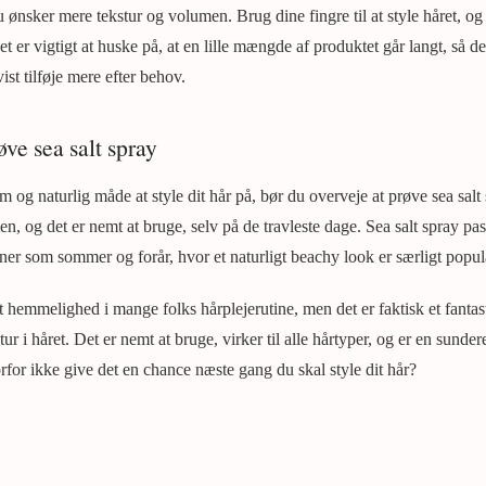
ønsker mere tekstur og volumen. Brug dine fingre til at style håret, og la
et er vigtigt at huske på, at en lille mængde af produktet går langt, så de
st tilføje mere efter behov.
ve sea salt spray
m og naturlig måde at style dit hår på, bør du overveje at prøve sea salt 
en, og det er nemt at bruge, selv på de travleste dage. Sea salt spray pas
oner som sommer og forår, hvor et naturligt beachy look er særligt popul
lt hemmelighed i mange folks hårplejerutine, men det er faktisk et fantast
ur i håret. Det er nemt at bruge, virker til alle hårtyper, og er en sund
vorfor ikke give det en chance næste gang du skal style dit hår?