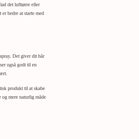
d det lufttørre eller
t er bedre at starte med
spray. Det giver dit hår
ser også godt til en
ært.
isk produkt til at skabe
ere og mere naturlig måde