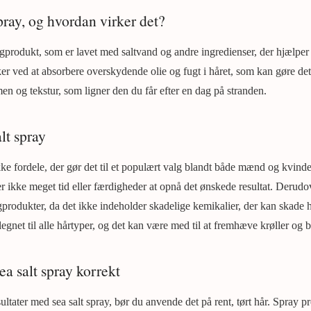
pray, og hvordan virker det?
ingprodukt, som er lavet med saltvand og andre ingredienser, der hjælper
er ved at absorbere overskydende olie og fugt i håret, som kan gøre det t
en og tekstur, som ligner den du får efter en dag på stranden.
lt spray
kke fordele, der gør det til et populært valg blandt både mænd og kvinde
r ikke meget tid eller færdigheder at opnå det ønskede resultat. Derudov
ingprodukter, da det ikke indeholder skadelige kemikalier, der kan skade
legnet til alle hårtyper, og det kan være med til at fremhæve krøller og b
a salt spray korrekt
ultater med sea salt spray, bør du anvende det på rent, tørt hår. Spray pro