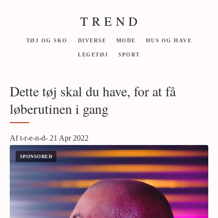
T R E N D
TØJ OG SKO
DIVERSE
MODE
HUS OG HAVE
LEGETØJ
SPORT
Dette tøj skal du have, for at få
løberutinen i gang
Af t-r-e-n-d- 21 Apr 2022