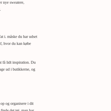
er nye sweatere,
.
fat i. måske du har udset
 af, hvor du kan købe
 få lidt inspiration. Du
age ud i butikkerne, og
 op og organisere i dit
 finde det tøj, man har