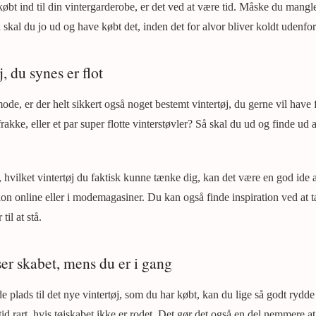
øbt ind til din vintergarderobe, er det ved at være tid. Måske du mangl
 skal du jo ud og have købt det, inden det for alvor bliver koldt udenfor
j, du synes er flot
de, er der helt sikkert også noget bestemt vintertøj, du gerne vil have 
rfrakke, eller et par super flotte vinterstøvler? Så skal du ud og finde ud
m, hvilket vintertøj du faktisk kunne tænke dig, kan det være en god ide at
ion online eller i modemagasiner. Du kan også finde inspiration ved at t
til at stå.
er skabet, mens du er i gang
de plads til det nye vintertøj, som du har købt, kan du lige så godt rydde
tid rart, hvis tøjskabet ikke er rodet. Det gør det også en del nemmere at