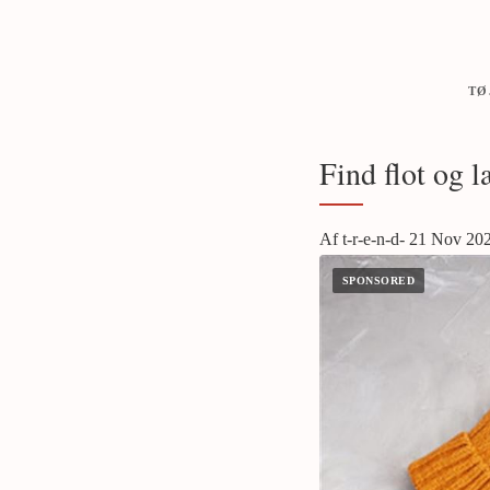
TØ
Find flot og l
Af t-r-e-n-d- 21 Nov 20