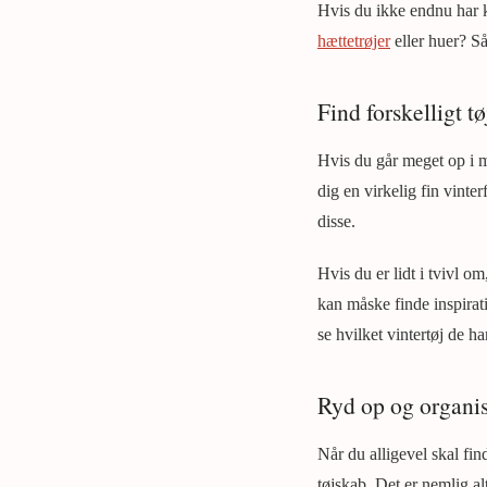
Hvis du ikke endnu har k
hættetrøjer
eller huer? Så
Find forskelligt tø
Hvis du går meget op i mo
dig en virkelig fin vinte
disse.
Hvis du er lidt i tvivl o
kan måske finde inspirat
se hvilket vintertøj de har 
Ryd op og organis
Når du alligevel skal fin
tøjskab. Det er nemlig al