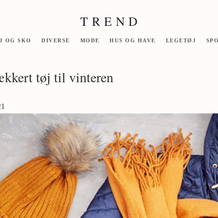
T R E N D
J OG SKO
DIVERSE
MODE
HUS OG HAVE
LEGETØJ
SP
ækkert tøj til vinteren
21