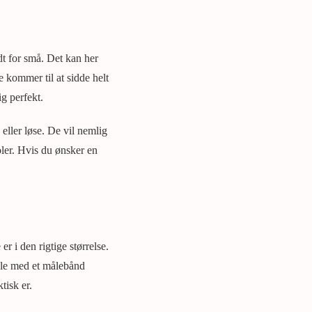
idt for små. Det kan her
e kommer til at sidde helt
g perfekt.
eller løse. De vil nemlig
joler. Hvis du ønsker en
er i den rigtige størrelse.
måle med et målebånd
tisk er.