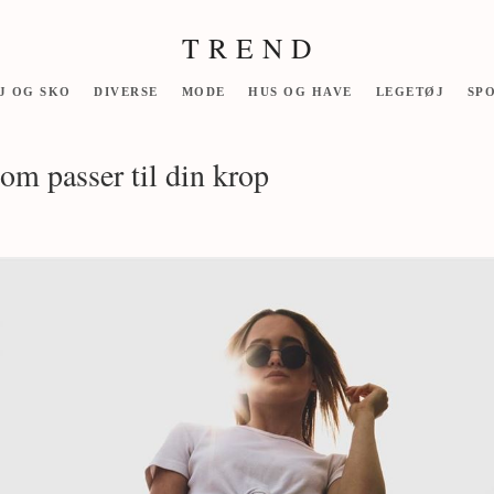
T R E N D
J OG SKO
DIVERSE
MODE
HUS OG HAVE
LEGETØJ
SP
som passer til din krop