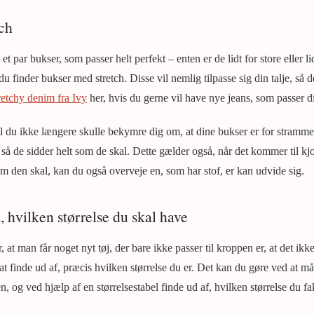
tch
 et par bukser, som passer helt perfekt – enten er de lidt for store eller l
du finder bukser med stretch. Disse vil nemlig tilpasse sig din talje, så d
retchy denim fra Ivy
her, hvis du gerne vil have nye jeans, som passer di
 du ikke længere skulle bekymre dig om, at dine bukser er for stramme 
je, så de sidder helt som de skal. Dette gælder også, når det kommer til k
om den skal, kan du også overveje en, som har stof, er kan udvide sig.
, hvilken størrelse du skal have
, at man får noget nyt tøj, der bare ikke passer til kroppen er, at det ikke 
 at finde ud af, præcis hvilken størrelse du er. Det kan du gøre ved at 
 og ved hjælp af en størrelsestabel finde ud af, hvilken størrelse du fak