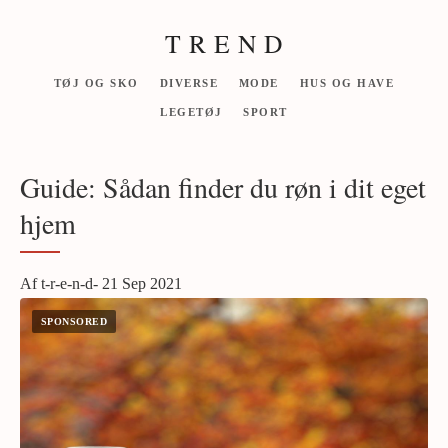
T R E N D
TØJ OG SKO
DIVERSE
MODE
HUS OG HAVE
LEGETØJ
SPORT
Guide: Sådan finder du røn i dit eget
hjem
Af t-r-e-n-d- 21 Sep 2021