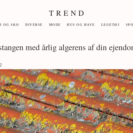
T R E N D
J OG SKO
DIVERSE
MODE
HUS OG HAVE
LEGETØJ
SP
stangen med årlig algerens af din ejend
2