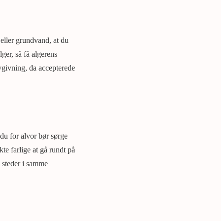
eller grundvand, at du
ger, så få algerens
vgivning, da accepterede
 du for alvor bør sørge
kte farlige at gå rundt på
ge steder i samme