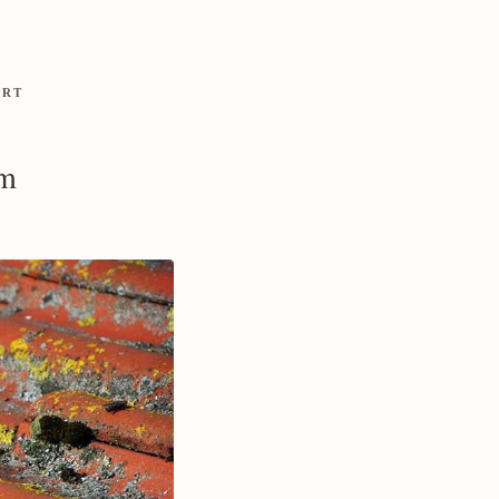
ORT
om