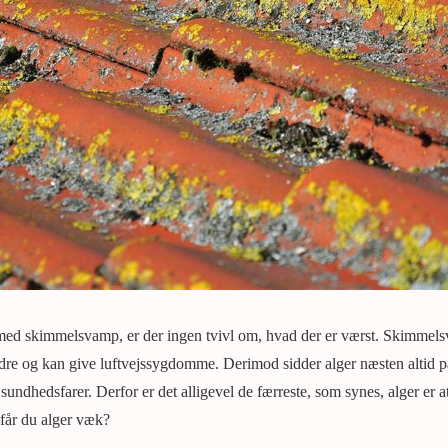
ed skimmelsvamp, er der ingen tvivl om, hvad der er værst. Skimmels
ndre og kan give luftvejssygdomme. Derimod sidder alger næsten altid 
undhedsfarer. Derfor er det alligevel de færreste, som synes, alger er a
 får du alger væk?