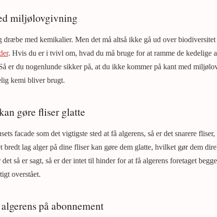
d miljølovgivning
g dræbe med kemikalier. Men det må altså ikke gå ud over biodiversitet 
der
. Hvis du er i tvivl om, hvad du må bruge for at ramme de kedelige al
. Så er du nogenlunde sikker på, at du ikke kommer på kant med miljølo
elig kemi bliver brugt.
kan gøre fliser glatte
ets facade som det vigtigste sted at få algerens, så er det snarere fliser,
et bredt lag alger på dine fliser kan gøre dem glatte, hvilket gør dem dire
 det så er sagt, så er der intet til hinder for at få algerens foretaget beg
igt overstået.
 algerens på abonnement