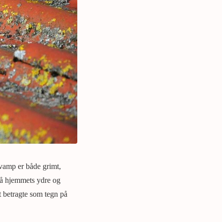
vamp er både grimt,
på hjemmets ydre og
t betragte som tegn på