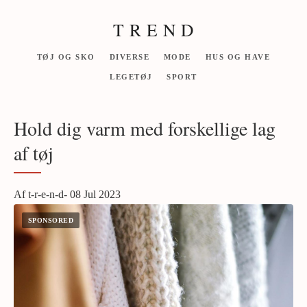
T R E N D
TØJ OG SKO
DIVERSE
MODE
HUS OG HAVE
LEGETØJ
SPORT
Hold dig varm med forskellige lag
af tøj
Af t-r-e-n-d- 08 Jul 2023