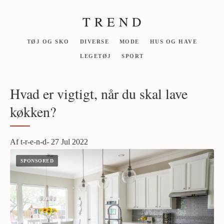
T R E N D
TØJ OG SKO
DIVERSE
MODE
HUS OG HAVE
LEGETØJ
SPORT
Hvad er vigtigt, når du skal lave
køkken?
Af t-r-e-n-d- 27 Jul 2022