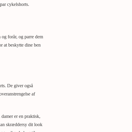
par cykelshorts.
 og forår, og parre dem
or at beskytte dine ben
rts. De giver også
overanstrengelse af
il damer er en praktisk,
 kan skræddersy dit look