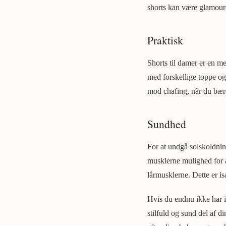
shorts kan være glamourø
Praktisk
Shorts til damer er en 
med forskellige toppe og 
mod chafing, når du bære
Sundhed
For at undgå solskoldni
musklerne mulighed for a
lårmusklerne. Dette er isæ
Hvis du endnu ikke har inv
stilfuld og sund del af d