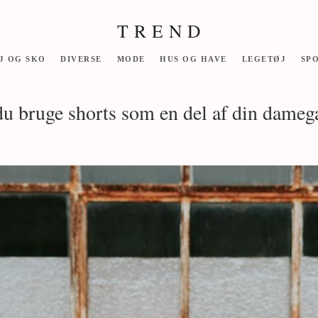
T R E N D
J OG SKO
DIVERSE
MODE
HUS OG HAVE
LEGETØJ
SP
du bruge shorts som en del af din dameg