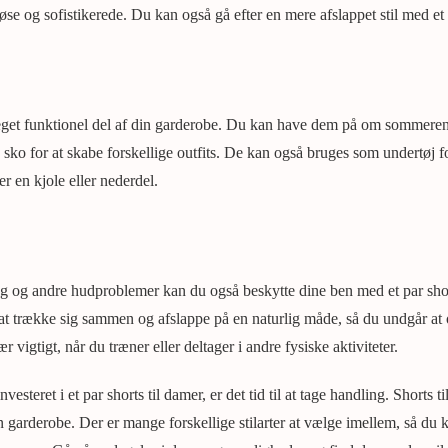
se og sofistikerede. Du kan også gå efter en mere afslappet stil med et 
meget funktionel del af din garderobe. Du kan have dem på om sommeren
sko for at skabe forskellige outfits. De kan også bruges som undertøj f
r en kjole eller nederdel.
ng og andre hudproblemer kan du også beskytte dine ben med et par sho
t trække sig sammen og afslappe på en naturlig måde, så du undgår at 
r vigtigt, når du træner eller deltager i andre fysiske aktiviteter.
esteret i et par shorts til damer, er det tid til at tage handling. Shorts t
in garderobe. Der er mange forskellige stilarter at vælge imellem, så du