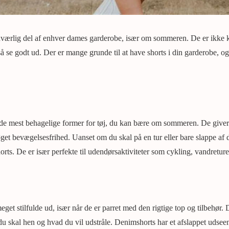
værlig del af enhver dames garderobe, især om sommeren. De er ikke 
e godt ud. Der er mange grunde til at have shorts i din garderobe, og 
 ​​de mest behagelige former for tøj, du kan bære om sommeren. De giver
get bevægelsesfrihed. Uanset om du skal på en tur eller bare slappe af 
shorts. De er især perfekte til udendørsaktiviteter som cykling, vandreture
eget stilfulde ud, især når de er parret med den rigtige top og tilbehør
du skal hen og hvad du vil udstråle. Denimshorts har et afslappet uds