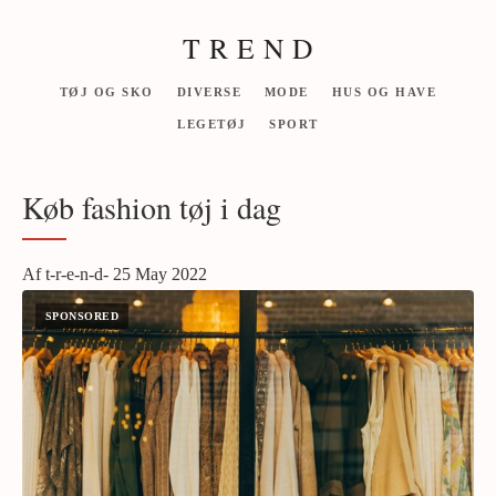
T R E N D
TØJ OG SKO
DIVERSE
MODE
HUS OG HAVE
LEGETØJ
SPORT
Køb fashion tøj i dag
Af t-r-e-n-d- 25 May 2022