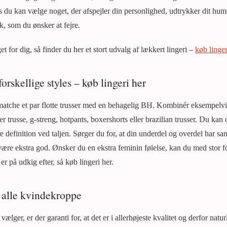
des du kan vælge noget, der afspejler din personlighed, udtrykker dit hum
ik, som du ønsker at fejre.
t for dig, så finder du her et stort udvalg af lækkert lingeri –
køb linger
rskellige styles – køb lingeri her
matche et par flotte trusser med en behagelig BH. Kombinér eksempelv
er trusse, g-streng, hotpants, boxershorts eller brazilian trusser. Du kan
re definition ved taljen. Sørger du for, at din underdel og overdel har s
 være ekstra god. Ønsker du en ekstra feminin følelse, kan du med stor 
r på udkig efter, så køb lingeri her.
l alle kvindekroppe
vælger, er der garanti for, at det er i allerhøjeste kvalitet og derfor natur