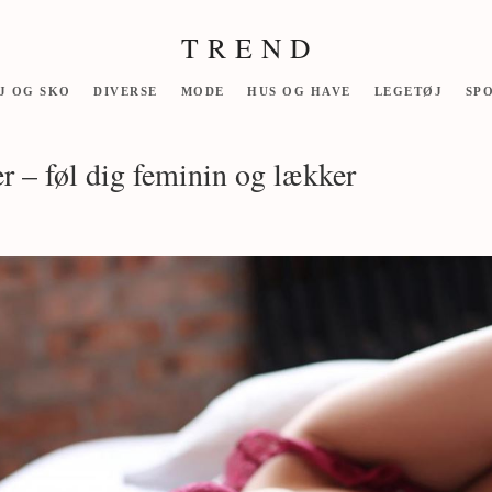
T R E N D
J OG SKO
DIVERSE
MODE
HUS OG HAVE
LEGETØJ
SP
er – føl dig feminin og lækker