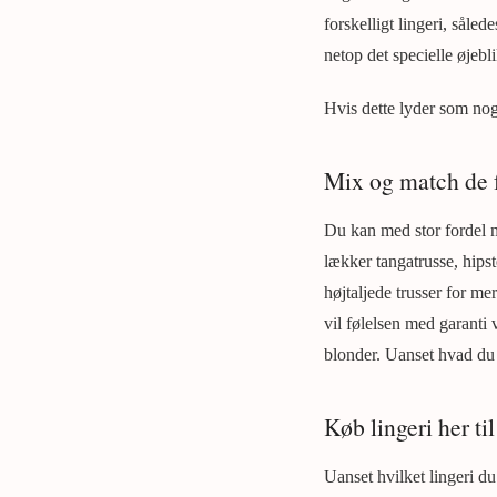
forskelligt lingeri, såle
netop det specielle øjebl
Hvis dette lyder som noge
Mix og match de fo
Du kan med stor fordel 
lækker tangatrusse, hipst
højtaljede trusser for me
vil følelsen med garanti
blonder. Uanset hvad du e
Køb lingeri her ti
Uanset hvilket lingeri du 