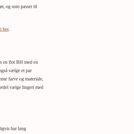
ør, og som passer til
i her
.
is en flot BH med en
 også vælge et par
amme farve og materiale,
fordel vælge lingeri med
ligvis har lang