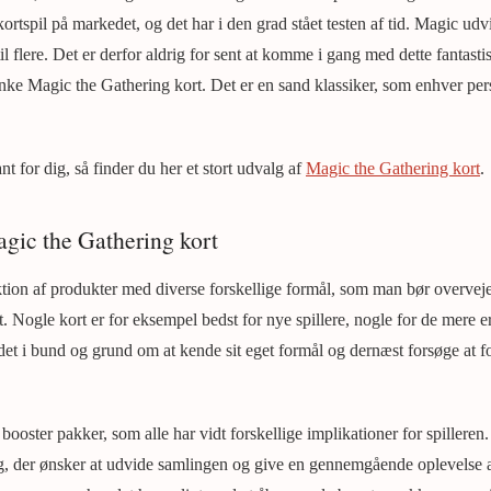
ortspil på markedet, og det har i den grad stået testen af tid. Magic udvi
il flere. Det er derfor aldrig for sent at komme i gang med dette fantasti
nke Magic the Gathering kort. Det er en sand klassiker, som enhver pe
nt for dig, så finder du her et stort udvalg af
Magic the Gathering kort
.
agic the Gathering kort
tion af produkter med diverse forskellige formål, som man bør overvej
. Nogle kort er for eksempel bedst for nye spillere, nogle for de mere e
det i bund og grund om at kende sit eget formål og dernæst forsøge at 
 booster pakker, som alle har vidt forskellige implikationer for spilleren
ig, der ønsker at udvide samlingen og give en gennemgående oplevelse a