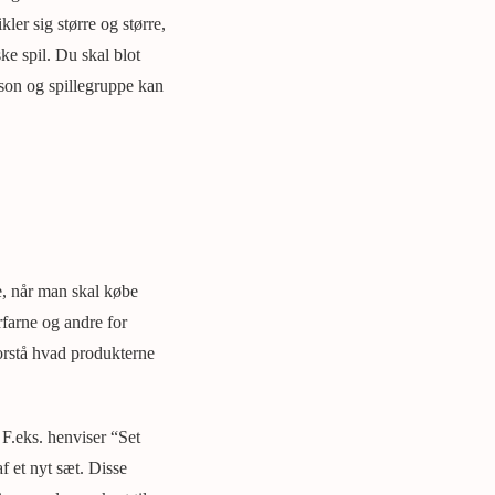
kler sig større og større,
ske spil. Du skal blot
rson og spillegruppe kan
e, når man skal købe
rfarne og andre for
forstå hvad produkterne
. F.eks. henviser “Set
f et nyt sæt. Disse