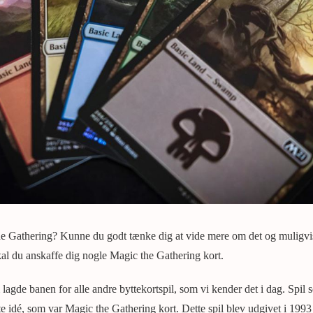
e Gathering? Kunne du godt tænke dig at vide mere om det og muligvi
kal du anskaffe dig nogle Magic the Gathering kort.
m lagde banen for alle andre byttekortspil, som vi kender det i dag. Sp
e idé, som var Magic the Gathering kort. Dette spil blev udgivet i 1993