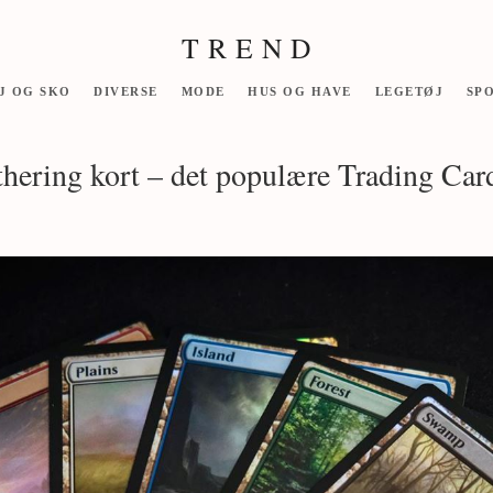
T R E N D
J OG SKO
DIVERSE
MODE
HUS OG HAVE
LEGETØJ
SP
hering kort – det populære Trading Ca