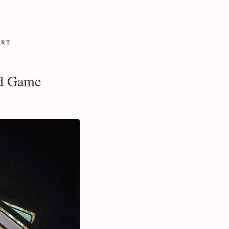
ORT
rd Game