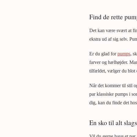
Find de rette pum
Det kan være svært at fin
ekstra ud af sig selv. Pu
Er du glad for
pumps
, s
farver og hælhøjder. Man
tilfældet, vælger du blot
Når det kommer til stil o
par klassiske pumps i sor
dig, kan du finde det ho
En sko til alt slags
Vil du gerne have et par 