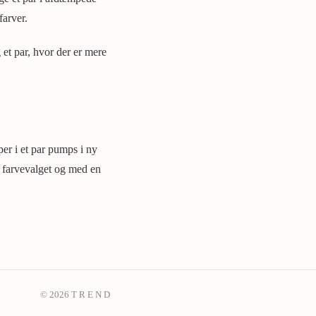
farver.
 et par, hvor der er mere
er i et par pumps i ny
 farvevalget og med en
© 2026 T R E N D