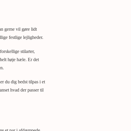
n gerne vil gøre lidt
ige festlige lejligheder.
skellige stilarter,
elt høje hæle. Er det
en.
r du dig bedst tilpas i et
anset hvad der passer til
ælge et par i afdæmpede