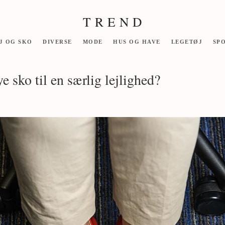
T R E N D
J OG SKO
DIVERSE
MODE
HUS OG HAVE
LEGETØJ
SP
 sko til en særlig lejlighed?