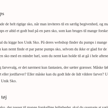
ps
de de helt rigtige sko, når man inviteres til en særlig begivenhed, og ma
mps er altid et godt bud på en pæn sko, som kan bruges til mange forskell
kal du kigge hos Unik Sko. På deres webshop finder du pumps i mange for
 kan nemt finde et par pæne pumps sko, selvom du ikke er glad for de h
 en sko med en mindre hæl, som du nemt kan holde til at gå i hele aften
g farvevalg, er det nærmest kun fantasien, der sætter grænser. Måske føle
t eller jordfarver? Eller måske kan du godt lide de lidt vildere farver? U
s Unik Sko.
 tøj
sko, der passer til mange forskellige lejligheder, skal du overveje at v