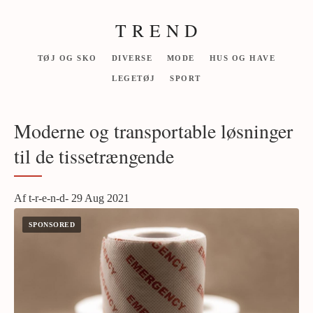
T R E N D
TØJ OG SKO
DIVERSE
MODE
HUS OG HAVE
LEGETØJ
SPORT
Moderne og transportable løsninger
til de tissetrængende
Af t-r-e-n-d- 29 Aug 2021