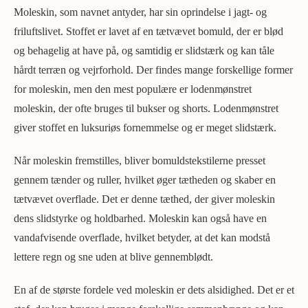
Moleskin, som navnet antyder, har sin oprindelse i jagt- og
friluftslivet. Stoffet er lavet af en tætvævet bomuld, der er blød
og behagelig at have på, og samtidig er slidstærk og kan tåle
hårdt terræn og vejrforhold. Der findes mange forskellige former
for moleskin, men den mest populære er lodenmønstret
moleskin, der ofte bruges til bukser og shorts. Lodenmønstret
giver stoffet en luksuriøs fornemmelse og er meget slidstærk.
Når moleskin fremstilles, bliver bomuldstekstilerne presset
gennem tænder og ruller, hvilket øger tætheden og skaber en
tætvævet overflade. Det er denne tæthed, der giver moleskin
dens slidstyrke og holdbarhed. Moleskin kan også have en
vandafvisende overflade, hvilket betyder, at det kan modstå
lettere regn og sne uden at blive gennemblødt.
En af de største fordele ved moleskin er dets alsidighed. Det er et