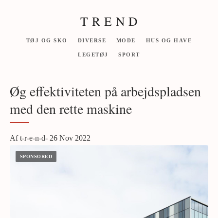
T R E N D
TØJ OG SKO
DIVERSE
MODE
HUS OG HAVE
LEGETØJ
SPORT
Øg effektiviteten på arbejdspladsen
med den rette maskine
Af t-r-e-n-d- 26 Nov 2022