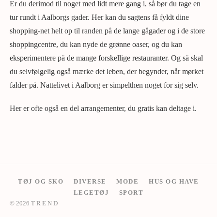
Er du derimod til noget med lidt mere gang i, så bør du tage en
tur rundt i Aalborgs gader. Her kan du sagtens få fyldt dine
shopping-net helt op til randen på de lange gågader og i de store
shoppingcentre, du kan nyde de grønne oaser, og du kan
eksperimentere på de mange forskellige restauranter. Og så skal
du selvfølgelig også mærke det leben, der begynder, når mørket
falder på. Nattelivet i Aalborg er simpelthen noget for sig selv.
Her er ofte også en del arrangementer, du gratis kan deltage i.
TØJ OG SKO
DIVERSE
MODE
HUS OG HAVE
LEGETØJ
SPORT
© 2026 T R E N D