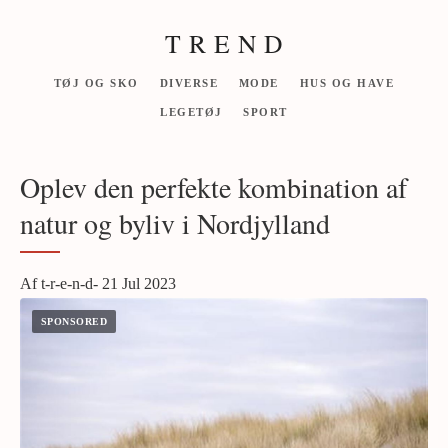
T R E N D
TØJ OG SKO
DIVERSE
MODE
HUS OG HAVE
LEGETØJ
SPORT
Oplev den perfekte kombination af
natur og byliv i Nordjylland
Af t-r-e-n-d- 21 Jul 2023