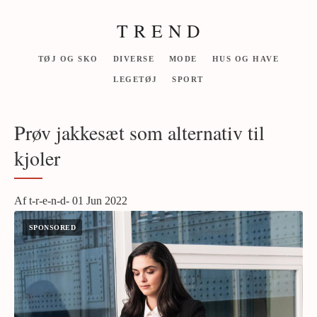
T R E N D
TØJ OG SKO
DIVERSE
MODE
HUS OG HAVE
LEGETØJ
SPORT
Prøv jakkesæt som alternativ til
kjoler
Af t-r-e-n-d- 01 Jun 2022