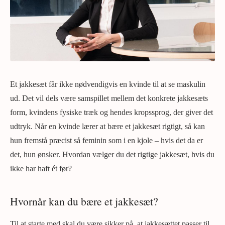
Et jakkesæt får ikke nødvendigvis en kvinde til at se maskulin
ud. Det vil dels være samspillet mellem det konkrete jakkesæts
form, kvindens fysiske træk og hendes kropssprog, der giver det
udtryk. Når en kvinde lærer at bære et jakkesæt rigtigt, så kan
hun fremstå præcist så feminin som i en kjole – hvis det da er
det, hun ønsker. Hvordan vælger du det rigtige jakkesæt, hvis du
ikke har haft ét før?
Hvornår kan du bære et jakkesæt?
Til at starte med skal du være sikker på, at jakkesættet passer til