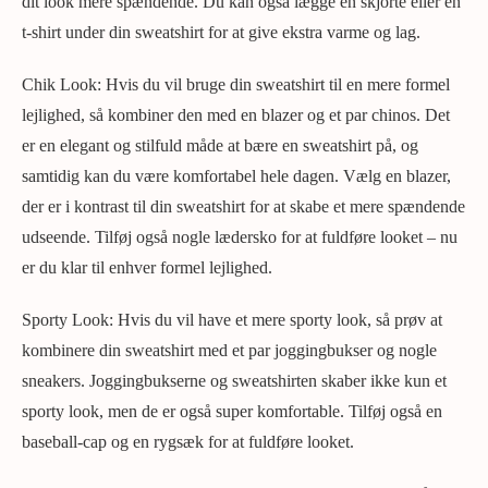
dit look mere spændende. Du kan også lægge en skjorte eller en
t-shirt under din sweatshirt for at give ekstra varme og lag.
Chik Look: Hvis du vil bruge din sweatshirt til en mere formel
lejlighed, så kombiner den med en blazer og et par chinos. Det
er en elegant og stilfuld måde at bære en sweatshirt på, og
samtidig kan du være komfortabel hele dagen. Vælg en blazer,
der er i kontrast til din sweatshirt for at skabe et mere spændende
udseende. Tilføj også nogle lædersko for at fuldføre looket – nu
er du klar til enhver formel lejlighed.
Sporty Look: Hvis du vil have et mere sporty look, så prøv at
kombinere din sweatshirt med et par joggingbukser og nogle
sneakers. Joggingbukserne og sweatshirten skaber ikke kun et
sporty look, men de er også super komfortable. Tilføj også en
baseball-cap og en rygsæk for at fuldføre looket.