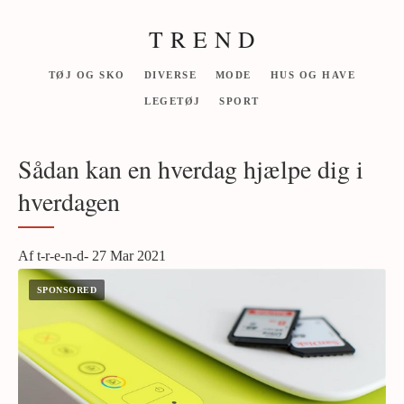
T R E N D
TØJ OG SKO
DIVERSE
MODE
HUS OG HAVE
LEGETØJ
SPORT
Sådan kan en hverdag hjælpe dig i
hverdagen
Af t-r-e-n-d- 27 Mar 2021