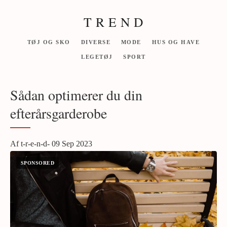
T R E N D
TØJ OG SKO
DIVERSE
MODE
HUS OG HAVE
LEGETØJ
SPORT
Sådan optimerer du din
efterårsgarderobe
Af t-r-e-n-d- 09 Sep 2023