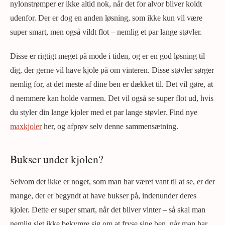
nylonstrømper er ikke altid nok, når det for alvor bliver koldt
udenfor. Der er dog en anden løsning, som ikke kun vil være
super smart, men også vildt flot – nemlig et par lange støvler.
Disse er rigtigt meget på mode i tiden, og er en god løsning til
dig, der gerne vil have kjole på om vinteren. Disse støvler sørger
nemlig for, at det meste af dine ben er dækket til. Det vil gøre, at
d nemmere kan holde varmen. Det vil også se super flot ud, hvis
du styler din lange kjoler med et par lange støvler. Find nye
maxkjoler
her, og afprøv selv denne sammensætning.
Bukser under kjolen?
Selvom det ikke er noget, som man har været vant til at se, er der
mange, der er begyndt at have bukser på, indenunder deres
kjoler. Dette er super smart, når det bliver vinter – så skal man
nemlig slet ikke bekymre sig om at fryse sine ben, når man har