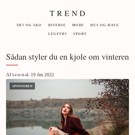
T R E N D
TØJ OG SKO
DIVERSE
MODE
HUS OG HAVE
LEGETØJ
SPORT
Sådan styler du en kjole om vinteren
Af t-r-e-n-d- 19 Jan 2022