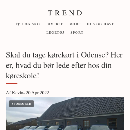
T R E N D
TØJ OG SKO
DIVERSE
MODE
HUS OG HAVE
LEGETØJ
SPORT
Skal du tage kørekort i Odense? Her
er, hvad du bør lede efter hos din
køreskole!
Af Kevin- 20 Apr 2022