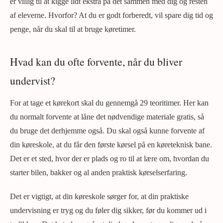
er villig til at kigge lidt ekstra på det sammen med dig og resten
af eleverne. Hvorfor? At du er godt forberedt, vil spare dig tid og
penge, når du skal til at bruge køretimer.
Hvad kan du ofte forvente, når du bliver
undervist?
For at tage et kørekort skal du gennemgå 29 teoritimer. Her kan
du normalt forvente at låne det nødvendige materiale gratis, så
du bruge det derhjemme også. Du skal også kunne forvente af
din køreskole, at du får den første kørsel på en køreteknisk bane.
Det er et sted, hvor der er plads og ro til at lære om, hvordan du
starter bilen, bakker og al anden praktisk kørselserfaring.
Det er vigtigt, at din køreskole sørger for, at din praktiske
undervisning er tryg og du føler dig sikker, før du kommer ud i