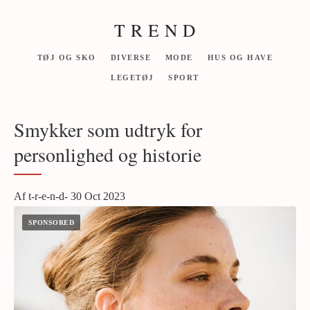
T R E N D
TØJ OG SKO
DIVERSE
MODE
HUS OG HAVE
LEGETØJ
SPORT
Smykker som udtryk for
personlighed og historie
Af t-r-e-n-d- 30 Oct 2023