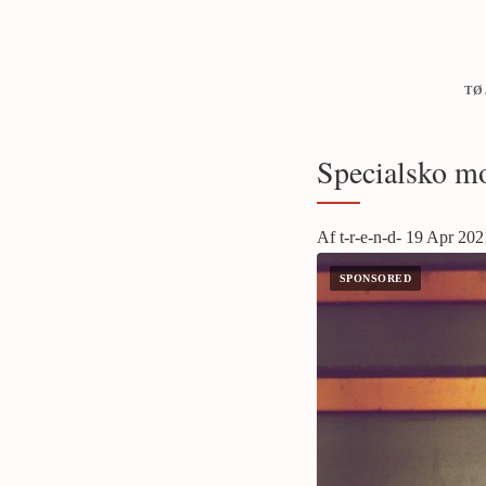
TØ
Specialsko mo
Af t-r-e-n-d- 19 Apr 202