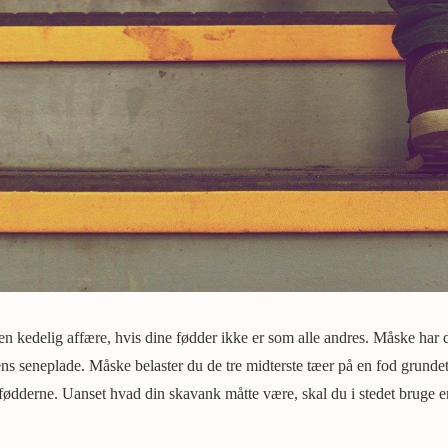
en kedelig affære, hvis dine fødder ikke er som alle andres. Måske har 
ens seneplade. Måske belaster du de tre midterste tæer på en fod grundet
i fødderne. Uanset hvad din skavank måtte være, skal du i stedet bruge e