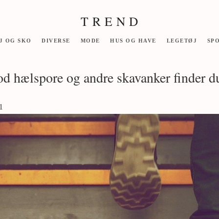
T R E N D
J OG SKO
DIVERSE
MODE
HUS OG HAVE
LEGETØJ
SP
d hælspore og andre skavanker finder d
1