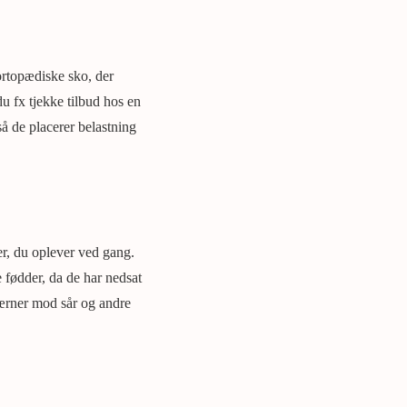
ortopædiske sko, der
u fx tjekke tilbud hos en
så de placerer belastning
er, du oplever ved gang.
fødder, da de har nedsat
 værner mod sår og andre