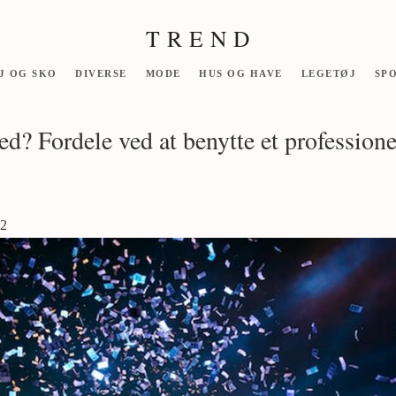
T R E N D
J OG SKO
DIVERSE
MODE
HUS OG HAVE
LEGETØJ
SP
d? Fordele ved at benytte et professione
22