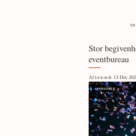
TØ
Stor begivenhe
eventbureau
Af t-r-e-n-d- 13 Dec 20