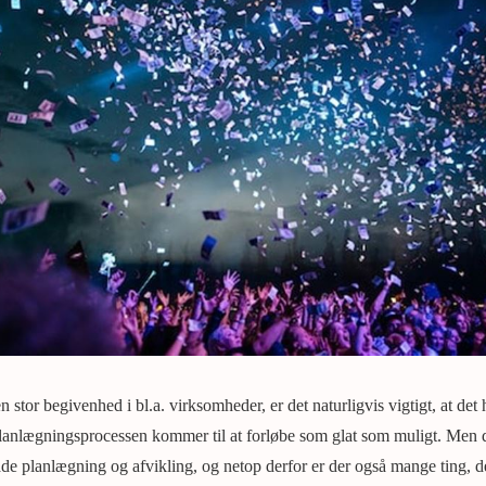
n stor begivenhed i bl.a. virksomheder, er det naturligvis vigtigt, at det
planlægningsprocessen kommer til at forløbe som glat som muligt. Men d
åde planlægning og afvikling, og netop derfor er der også mange ting, de