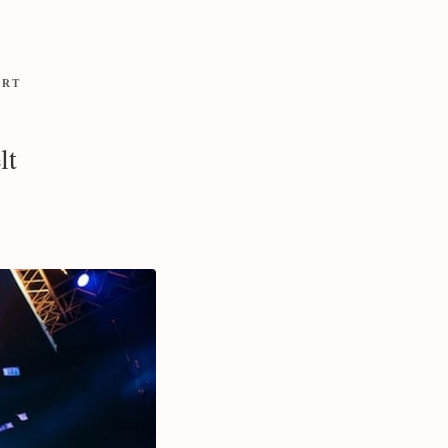
ORT
lt