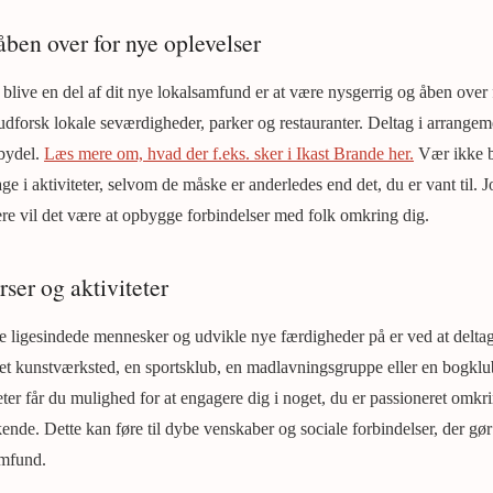
åben over for nye oplevelser
 blive en del af dit nye lokalsamfund er at være nysgerrig og åben over 
dforsk lokale seværdigheder, parker og restauranter. Deltag i arrangeme
 bydel.
Læs mere om, hvad der f.eks. sker i Ikast Brande her.
Vær ikke b
e i aktiviteter, selvom de måske er anderledes end det, du er vant til. 
mere vil det være at opbygge forbindelser med folk omkring dig.
rser og aktiviteter
 ligesindede mennesker og udvikle nye færdigheder på er ved at deltage
r et kunstværksted, en sportsklub, en madlavningsgruppe eller en bogkl
teter får du mulighed for at engagere dig i noget, du er passioneret omk
nde. Dette kan føre til dybe venskaber og sociale forbindelser, der gør d
amfund.