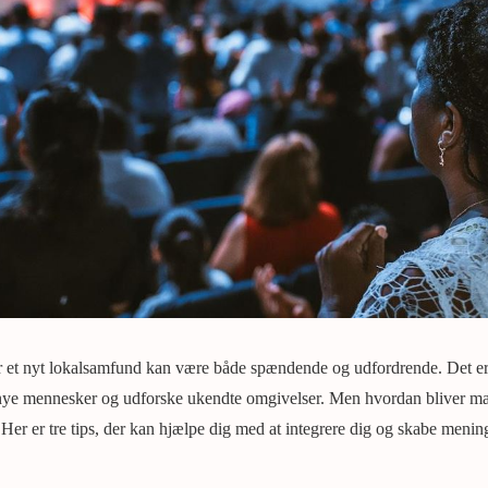
ller et nyt lokalsamfund kan være både spændende og udfordrende. Det er
 nye mennesker og udforske ukendte omgivelser. Men hvordan bliver man
Her er tre tips, der kan hjælpe dig med at integrere dig og skabe mening