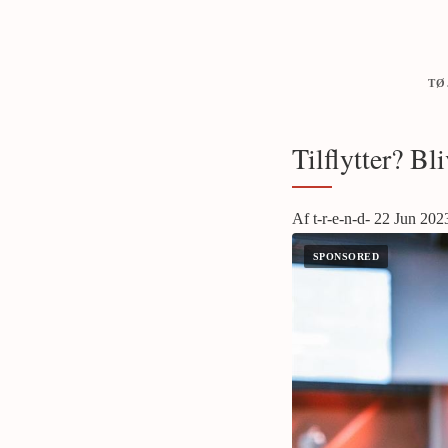
TØ
Tilflytter? Bl
Af t-r-e-n-d- 22 Jun 202