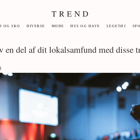
T R E N D
J OG SKO
DIVERSE
MODE
HUS OG HAVE
LEGETØJ
SP
iv en del af dit lokalsamfund med disse tr
3