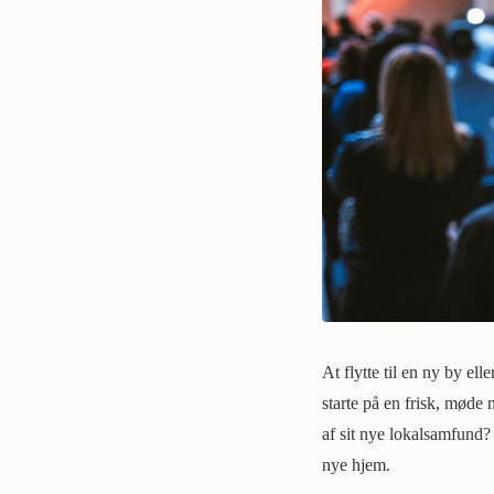
At flytte til en ny by e
starte på en frisk, møde
af sit nye lokalsamfund? 
nye hjem.