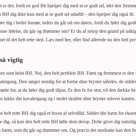
Det er det, fordi en god Bh hjælper dig med at se godt ud, idet den frem
BH dig ikke kun med at se godt ud udadtil – den hjælper dig også ift. 
øre dig i bedre humør, inden du går ud om døren, fordi du føler dig god
enne følelse, du går og drømmer om? Er du af netop den grund på udkig 
 til det helt rette sted. Læs med her, eller find allerede nu den helt pe
så vigtig
n som helst BH. Nej, den helt perfekte BH. Først og fremmest er den v
alergang. Den sørger nemlig for at forme dine bryster således, de sidder
øtte for, at du føler dig godt tilpas. Er den fx for stor, vil den dække he
l den lukke din kavalergang og i stedet skubbe dine bryster udover kante
n helt rette BH dig også et boost af selvtillid. Sidder din barm for ekse
ig, så kan den helt rette BH løfte dem derop. Dette giver dig naturligvi
en barm, som du går og drømmer om. Og præcis det modsatte kan den f