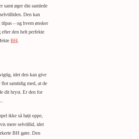
mer samt øger din samlede
selvtilliden. Den kan
t tilpas – og hvem ønsker
efter den helt perfekte
rfekte
BH
.
igtig, idet den kan give
 flot samtidig med, at de
le dit bryst. Er den for
n…
mpel ikke så højt oppe,
s mere selvtillid, idet
orkerte BH gøre. Den