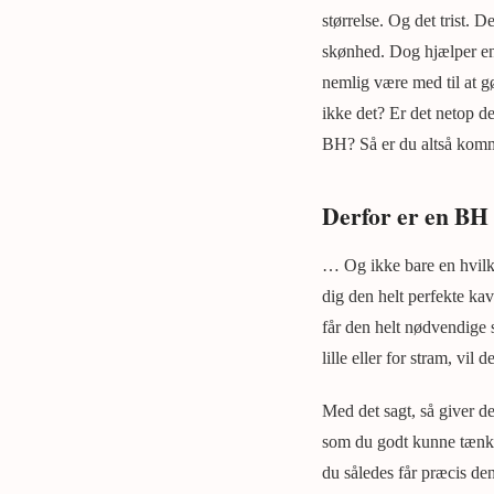
størrelse. Og det trist. 
skønhed. Dog hjælper en 
nemlig være med til at g
ikke det? Er det netop d
BH? Så er du altså kommet
Derfor er en BH 
… Og ikke bare en hvilke
dig den helt perfekte kav
får den helt nødvendige st
lille eller for stram, vi
Med det sagt, så giver de
som du godt kunne tænke d
du således får præcis d