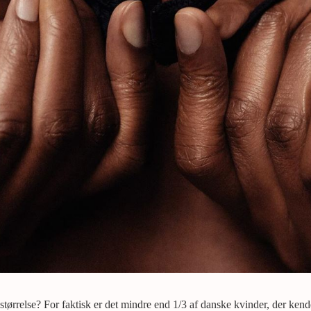
ørrelse? For faktisk er det mindre end 1/3 af danske kvinder, der ken