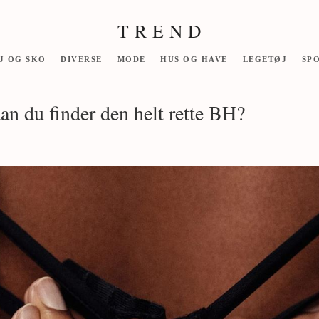
T R E N D
J OG SKO
DIVERSE
MODE
HUS OG HAVE
LEGETØJ
SP
an du finder den helt rette BH?